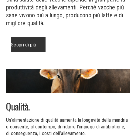
produttività degli allevamenti. Perché vacche più
sane vivono più a lungo, producono più latte e di
migliore qualità.
Scopri di più
S
c
o
p
r
i
d
i
p
i
ù
Qualità.
Un’alimentazione di qualità aumenta la longevità della mandria
e consente, al contempo, di ridurre l’impiego di antibiotici e,
di conseguenza, i costi dell’allevamento.