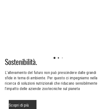
Sostenibilità.
L’allevamento del futuro non può prescindere dalle grandi
sfide in tema di ambiente. Per questo ci impegniamo nella
ricerca di soluzioni nutrizionali che riducano sensibilmente
l’impatto delle aziende zootecniche sul pianeta
Scopri di più
S
c
o
p
r
i
d
i
p
i
ù