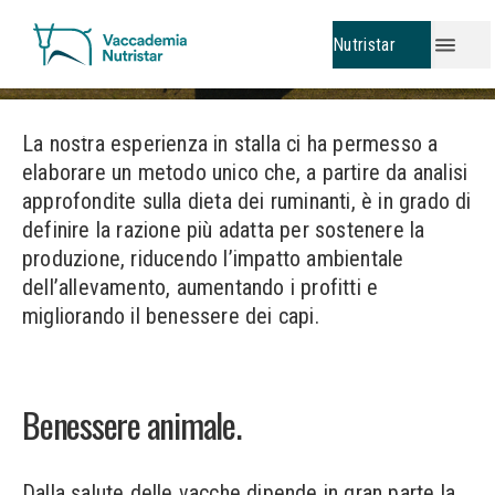
Vaccademia Nutristar
Nutristar
N
u
t
r
i
s
t
a
r
Feed Good, Farm Better.
/
Home
Metodo Ruminology
La nostra esperienza in stalla ci ha permesso a
elaborare un metodo unico che, a partire da analisi
approfondite sulla dieta dei ruminanti, è in grado di
definire la razione più adatta per sostenere la
produzione, riducendo l’impatto ambientale
dell’allevamento, aumentando i profitti e
migliorando il benessere dei capi.
Benessere animale.
Dalla salute delle vacche dipende in gran parte la