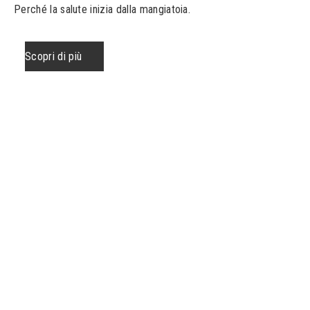
Perché la salute inizia dalla mangiatoia.
Scopri di più
S
c
o
p
r
i
d
i
p
i
ù