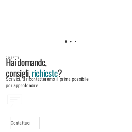
Hai domande,
CONTATTI
consigli,
richieste
?
Scrivici, ti ricontatteremo il prima possibile
per approfondire.
Contattaci
C
o
n
t
a
t
t
a
c
i